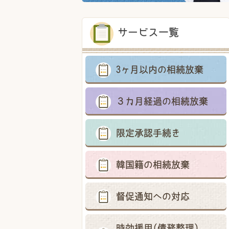
サービス一覧
3ヶ月以内の相続放棄
３カ月経過の相続放棄
限定承認手続き
韓国籍の相続放棄
督促通知への対応
時効援用(債務整理)