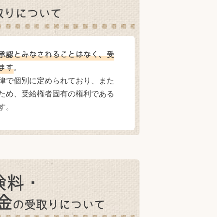
取りについて
承認とみなされることはなく、受
。
ます
律で個別に定められており、また
ため、受給権者固有の権利である
す。
険料・
金
の
受取りについて