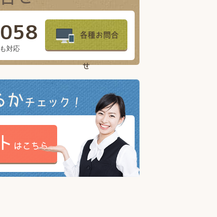
-058
各種お問合
祝も対応
せ
るか
チェック！
ト
はこちら