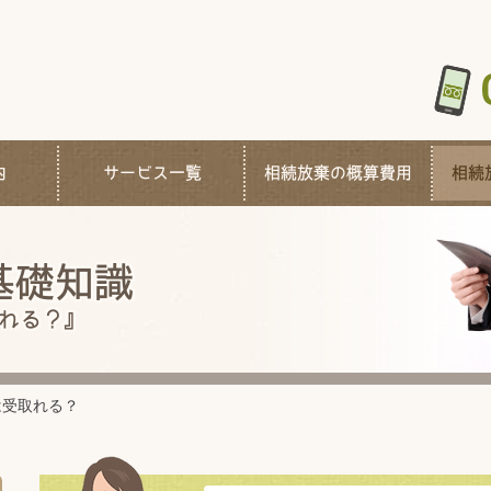
内
サービス一覧
相続放棄の概算費用
相続
基礎知識
れる？』
は受取れる？