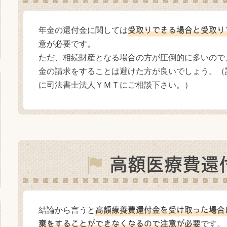
年金の還付金に関しては
受取りできる場合と受取り
意が必要です。
ただ、相続財産となる場合の方が圧倒的に多いので
金の請求をすることは避けた方が良いでしょう。（
に司法書士法人ＹＭＴにご相談下さい。）
高額医療費還
結論から言うと
高額療養費還付金を受け取った場合
です。
棄をすることができなくなるので注意が必要