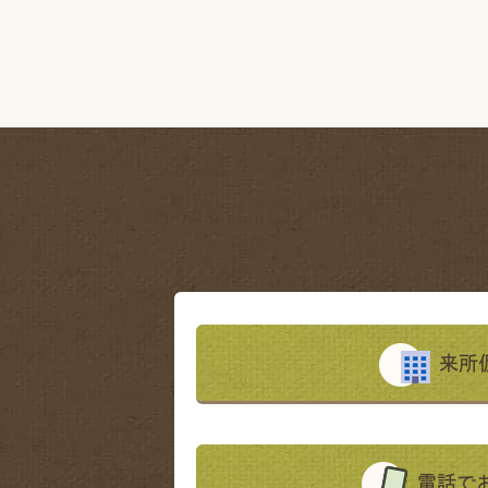
来所
電話で